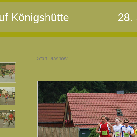
uf Königshütte
28.
Start Diashow