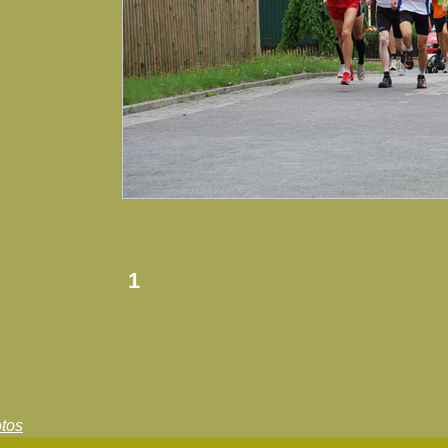
1
tos