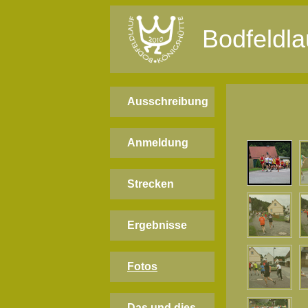
Bodfeldla
Ausschreibung
Anmeldung
Strecken
Ergebnisse
Fotos
Das und dies